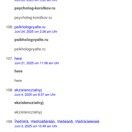
psycholog-korotkov.ru
psycholog-korotkov.ru
psikhologvyalte.ru
Juni 24, 2025 um 2:26 pm Uhr
psikhologvyalte.ru
psikhologvyalte.ru
here
Juni 21, 2025 um 11:08 am Uhr
here
here
ekzistenczialnyj
Juni 4, 2025 um 8:37 am Uhr
ekzistenczialnyj
ekzistenczialnyj
Ïñèõîëîã, ïñèõîòåðàïåâò, ïñèõèàòð, ïñèõîàíàëèòèê
Juni 3, 2025 um 10:49 am Uhr