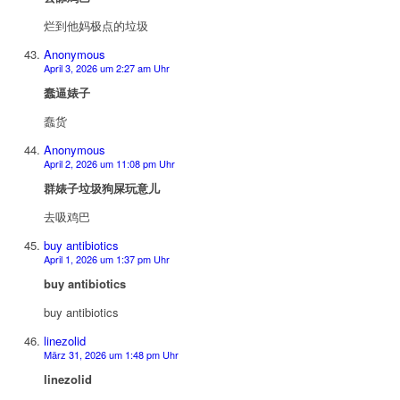
烂到他妈极点的垃圾
Anonymous
April 3, 2026 um 2:27 am Uhr
蠢逼婊子
蠢货
Anonymous
April 2, 2026 um 11:08 pm Uhr
群婊子垃圾狗屎玩意儿
去吸鸡巴
buy antibiotics
April 1, 2026 um 1:37 pm Uhr
buy antibiotics
buy antibiotics
linezolid
März 31, 2026 um 1:48 pm Uhr
linezolid