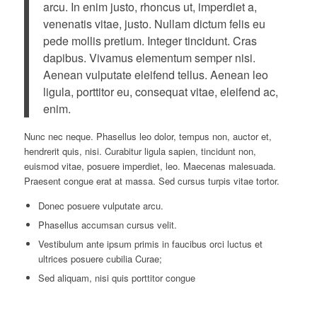
arcu. In enim justo, rhoncus ut, imperdiet a,
venenatis vitae, justo. Nullam dictum felis eu
pede mollis pretium. Integer tincidunt. Cras
dapibus. Vivamus elementum semper nisi.
Aenean vulputate eleifend tellus. Aenean leo
ligula, porttitor eu, consequat vitae, eleifend ac,
enim.
Nunc nec neque. Phasellus leo dolor, tempus non, auctor et,
hendrerit quis, nisi. Curabitur ligula sapien, tincidunt non,
euismod vitae, posuere imperdiet, leo. Maecenas malesuada.
Praesent congue erat at massa. Sed cursus turpis vitae tortor.
Donec posuere vulputate arcu.
Phasellus accumsan cursus velit.
Vestibulum ante ipsum primis in faucibus orci luctus et
ultrices posuere cubilia Curae;
Sed aliquam, nisi quis porttitor congue