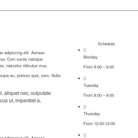
Schedule
r adipiscing elit. Aenean
Monday
ssa. Cum sociis natoque
es, nascetur ridiculus mus.
From 8:00 – 9:00
esque eu, pretium quis, sem. Nulla
Tuesday
l, aliquet nec, vulputate
From 8:00 – 9:00
cus ut, imperdiet a,
Thursday
From 12:00-13:00
r adipiscing elit. Aenean