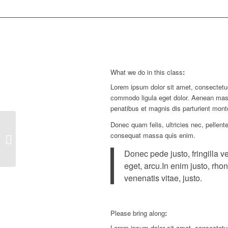
What we do in this class
:
Lorem ipsum dolor sit amet, consectetue
commodo ligula eget dolor. Aenean ma
penatibus et magnis dis parturient mont
Donec quam felis, ultricies nec, pellent
consequat massa quis enim.
Aerobics
Donec pede justo, fringilla ve
eget, arcu.In enim justo, rhon
venenatis vitae, justo.
Please bring along
:
Lorem ipsum dolor sit amet, consectetue